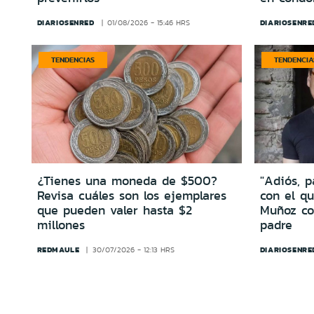
DIARIOSENRED
DIARIOSENRE
01/08/2026 - 15:46 HRS
TENDENCIAS
TENDENCIA
¿Tienes una moneda de $500?
"Adiós, 
Revisa cuáles son los ejemplares
con el qu
que pueden valer hasta $2
Muñoz co
millones
padre
REDMAULE
DIARIOSENRE
30/07/2026 - 12:13 HRS