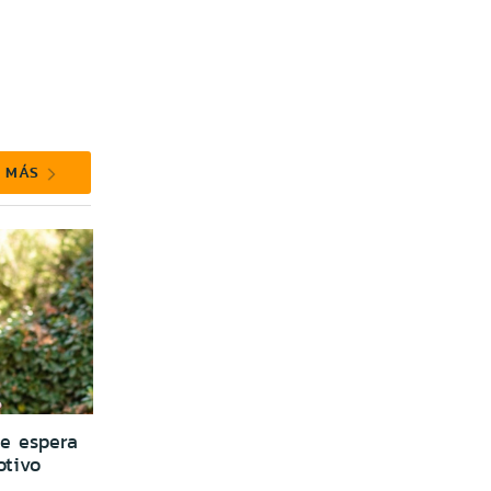
R MÁS
ue espera
otivo