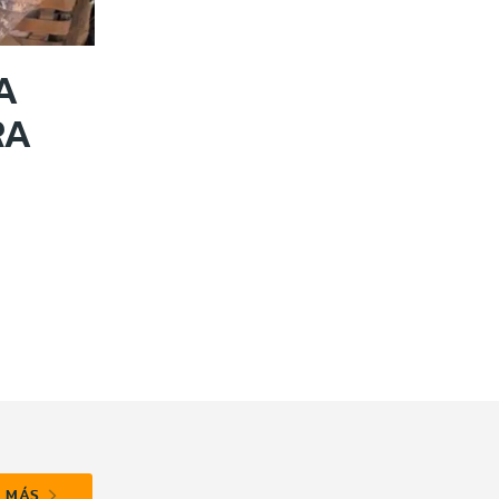
A
RA
R MÁS