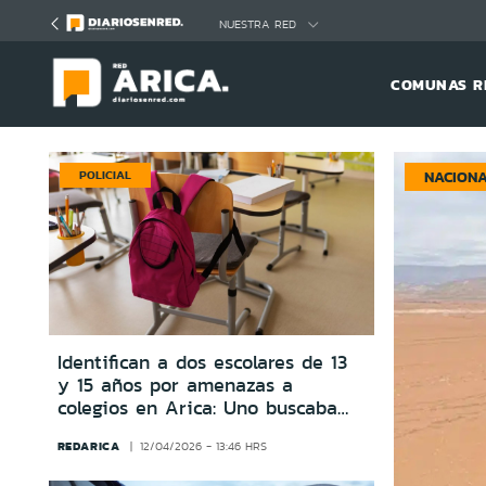
Click acá para ir directamente al contenido
NUESTRA RED
COMUNAS R
POLICIAL
NACION
Identifican a dos escolares de 13
y 15 años por amenazas a
colegios en Arica: Uno buscaba
suspender clases
REDARICA
12/04/2026 - 13:46 HRS