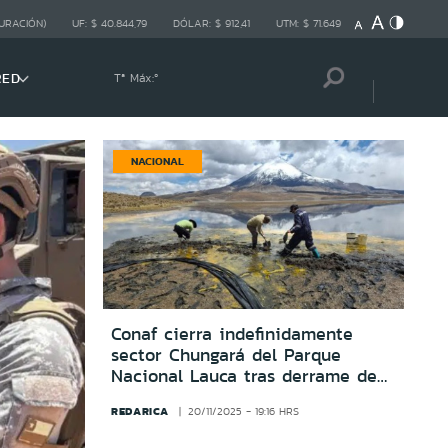
URACIÓN)
UF:
$ 40.844,79
DÓLAR:
$ 912,41
UTM:
$ 71.649
RED
Tª Máx:
º
NACIONAL
Conaf cierra indefinidamente
sector Chungará del Parque
Nacional Lauca tras derrame de
25 mil litros de aceite de soya
REDARICA
20/11/2025 - 19:16 HRS