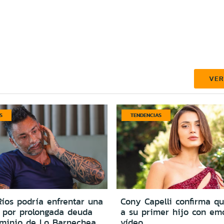
VE
S
TENDENCIAS
íos podría enfrentar una
Cony Capelli confirma q
por prolongada deuda
a su primer hijo con em
minio de Lo Barnechea
vídeo