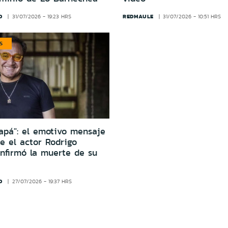
D
REDMAULE
31/07/2026 - 19:23 HRS
31/07/2026 - 10:51 HRS
S
papá": el emotivo mensaje
e el actor Rodrigo
nfirmó la muerte de su
D
27/07/2026 - 19:37 HRS