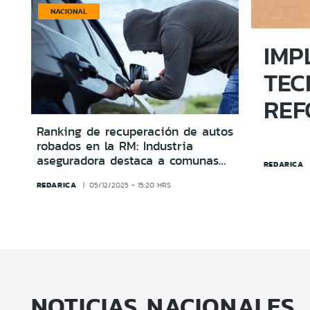
NACIONAL
IMP
TEC
REF
FRO
Ranking de recuperación de autos
robados en la RM: Industria
CRI
aseguradora destaca a comunas
REDARICA
que lideran
REDARICA
05/12/2025 - 15:20 HRS
NOTICIAS NACIONALES