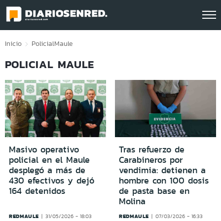
Click acá para ir directamente al contenido
Inicio
Policial
Maule
POLICIAL MAULE
Masivo operativo
Tras refuerzo de
policial en el Maule
Carabineros por
desplegó a más de
vendimia: detienen a
430 efectivos y dejó
hombre con 100 dosis
164 detenidos
de pasta base en
Molina
REDMAULE
REDMAULE
31/05/2026 - 18:03
07/03/2026 - 16:33