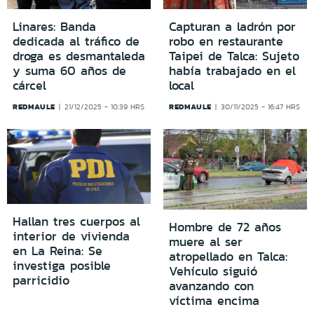
Linares: Banda
Capturan a ladrón por
dedicada al tráfico de
robo en restaurante
droga es desmantaleda
Taipei de Talca: Sujeto
y suma 60 años de
había trabajado en el
cárcel
local
REDMAULE
REDMAULE
21/12/2025 - 10:39 HRS
30/11/2025 - 16:47 HRS
Hallan tres cuerpos al
Hombre de 72 años
interior de vivienda
muere al ser
en La Reina: Se
atropellado en Talca:
investiga posible
Vehículo siguió
parricidio
avanzando con
víctima encima