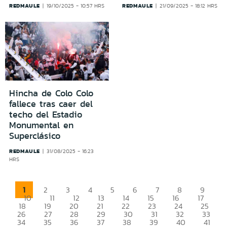
REDMAULE
REDMAULE
19/10/2025 - 10:57 HRS
21/09/2025 - 18:12 HRS
Hincha de Colo Colo
fallece tras caer del
techo del Estadio
Monumental en
Superclásico
REDMAULE
31/08/2025 - 16:23
HRS
1
2
3
4
5
6
7
8
9
10
11
12
13
14
15
16
17
18
19
20
21
22
23
24
25
26
27
28
29
30
31
32
33
34
35
36
37
38
39
40
41