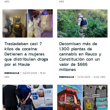
HRS
HRS
Trasladaban casi 7
Decomisan más de
kilos de cocaína:
1.300 plantas de
Detienen a mujeres
cannabis en Rauco y
que distribuían droga
Constitución con un
por el Maule
valor de $686
millones
REDMAULE
04/01/2026 - 15:32
REDMAULE
HRS
21/12/2025 - 12:02 HRS