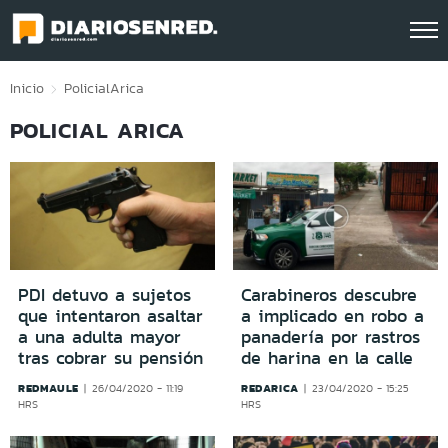
Click acá para ir directamente al contenido
Inicio
Policial
Arica
POLICIAL ARICA
PDI detuvo a sujetos
Carabineros descubre
que intentaron asaltar
a implicado en robo a
a una adulta mayor
panadería por rastros
tras cobrar su pensión
de harina en la calle
REDMAULE
REDARICA
26/04/2020 - 11:19
23/04/2020 - 15:25
HRS
HRS