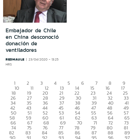
Embajador de Chile
en China desconoció
donación de
ventiladores
REDMAULE
23/04/2020 - 13:25
HRS
1
2
3
4
5
6
7
8
9
10
11
12
13
14
15
16
17
18
19
20
21
22
23
24
25
26
27
28
29
30
31
32
33
34
35
36
37
38
39
40
41
42
43
44
45
46
47
48
49
50
51
52
53
54
55
56
57
58
59
60
61
62
63
64
65
66
67
68
69
70
71
72
73
74
75
76
77
78
79
80
81
82
83
84
85
86
87
88
89
90
91
92
93
94
95
96
97