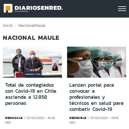
Click acá para ir directamente al contenido
Inicio
Nacional
Maule
NACIONAL MAULE
Total de contagiados
Lanzan portal para
con Covid-19 en Chile
convocar a
asciende a 12.858
profesionales y
personas
técnicos en salud para
combatir Covid-19
REDMAULE
REDNUBLE
25/04/2020 - 10:48
25/04/2020 - 09:15
HRS
HRS