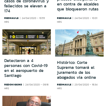
casos de coronavirus y
en contra de alcaldes
fallecidos se elevan a
que bloquearon rutas
174
REDMAULE
REDMAULE
24/04/2020 - 10:55
24/04/2020 - 10:01
HRS
HRS
Detectaron a 4
Histórico: Corte
personas con Covid-19
Suprema tomará el
en el aeropuerto de
juramento de los
Santiago
abogados vía online
REDOHIGGINS
REDMAULE
24/04/2020 - 09:16
23/04/2020 - 16:34
HRS
HRS