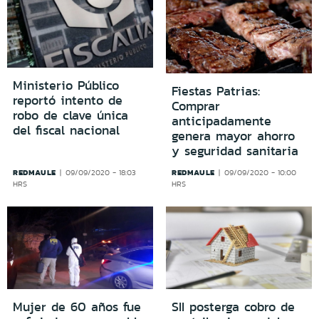
Ministerio Público
Fiestas Patrias:
reportó intento de
Comprar
robo de clave única
anticipadamente
del fiscal nacional
genera mayor ahorro
y seguridad sanitaria
REDMAULE
REDMAULE
09/09/2020 - 18:03
09/09/2020 - 10:00
HRS
HRS
Mujer de 60 años fue
SII posterga cobro de