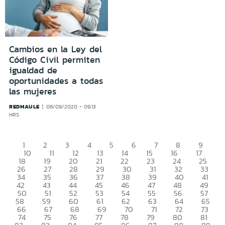
Cambios en la Ley del
Código Civil permiten
igualdad de
oportunidades a todas
las mujeres
REDMAULE
08/09/2020 - 09:13
HRS
1
2
3
4
5
6
7
8
9
10
11
12
13
14
15
16
17
18
19
20
21
22
23
24
25
26
27
28
29
30
31
32
33
34
35
36
37
38
39
40
41
42
43
44
45
46
47
48
49
50
51
52
53
54
55
56
57
58
59
60
61
62
63
64
65
66
67
68
69
70
71
72
73
74
75
76
77
78
79
80
81