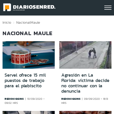
Click acá para ir directamente al contenido
Inicio
Nacional
Maule
NACIONAL MAULE
Servel ofrece 15 mil
Agresión en La
puestos de trabajo
Florida: víctima decide
para el plebiscito
no continuar con la
denuncia
REDOHIGGINS
REDOHIGGINS
10/09/2020 -
09/09/2020 - 18:13
09:02 HRS
HRS