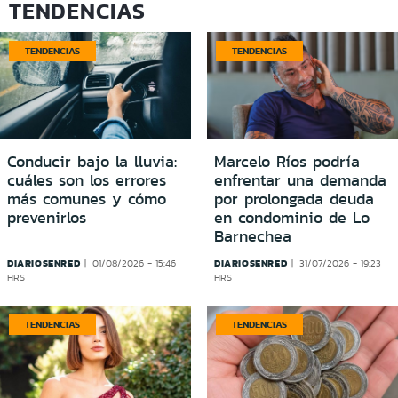
TENDENCIAS
TENDENCIAS
TENDENCIAS
Conducir bajo la lluvia:
Marcelo Ríos podría
cuáles son los errores
enfrentar una demanda
más comunes y cómo
por prolongada deuda
prevenirlos
en condominio de Lo
Barnechea
DIARIOSENRED
DIARIOSENRED
01/08/2026 - 15:46
31/07/2026 - 19:23
HRS
HRS
TENDENCIAS
TENDENCIAS