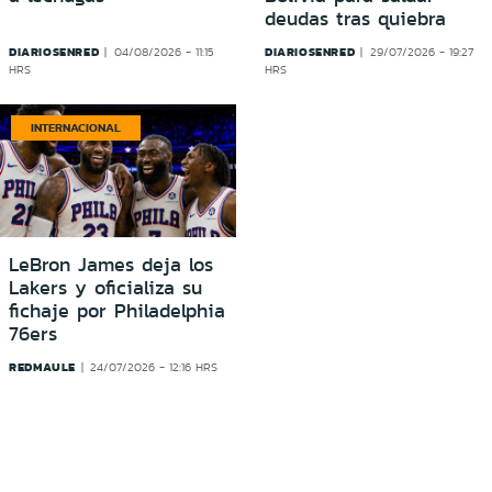
deudas tras quiebra
DIARIOSENRED
DIARIOSENRED
04/08/2026 - 11:15
29/07/2026 - 19:27
HRS
HRS
INTERNACIONAL
LeBron James deja los
Lakers y oficializa su
fichaje por Philadelphia
76ers
REDMAULE
24/07/2026 - 12:16 HRS