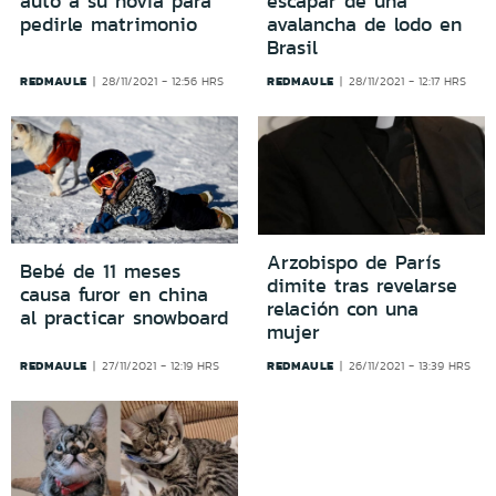
auto a su novia para
escapar de una
pedirle matrimonio
avalancha de lodo en
Brasil
REDMAULE
REDMAULE
28/11/2021 - 12:56 HRS
28/11/2021 - 12:17 HRS
Arzobispo de París
Bebé de 11 meses
dimite tras revelarse
causa furor en china
relación con una
al practicar snowboard
mujer
REDMAULE
REDMAULE
27/11/2021 - 12:19 HRS
26/11/2021 - 13:39 HRS