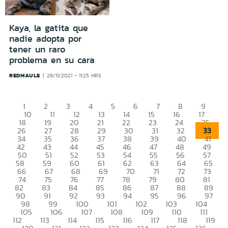
Kaya, la gatita que
nadie adopta por
tener un raro
problema en su cara
REDMAULE
26/11/2021 - 11:25 HRS
1
2
3
4
5
6
7
8
9
10
11
12
13
14
15
16
17
18
19
20
21
22
23
24
25
33
26
27
28
29
30
31
32
34
35
36
37
38
39
40
41
42
43
44
45
46
47
48
49
50
51
52
53
54
55
56
57
58
59
60
61
62
63
64
65
66
67
68
69
70
71
72
73
74
75
76
77
78
79
80
81
82
83
84
85
86
87
88
89
90
91
92
93
94
95
96
97
98
99
100
101
102
103
104
105
106
107
108
109
110
111
112
113
114
115
116
117
118
119