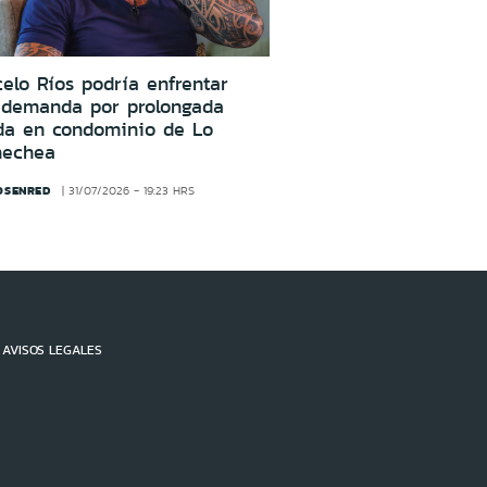
elo Ríos podría enfrentar
 demanda por prolongada
da en condominio de Lo
nechea
OSENRED
31/07/2026 - 19:23 HRS
AVISOS LEGALES