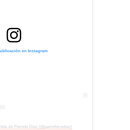
publicación en Instagram
rtida de Pamela Díaz (@pamefieradiaz)