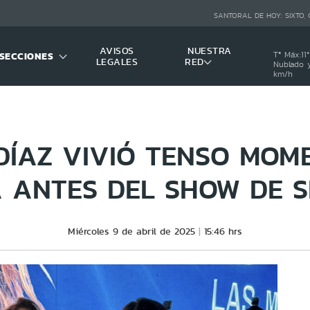
SANTORAL DE HOY:
SIXTO,
AVISOS
NUESTRA
SECCIONES
Tª Máx:
11
º
LEGALES
RED
Nublado y
km/h
DÍAZ VIVIÓ TENSO MOM
A ANTES DEL SHOW DE 
Miércoles 9 de abril de 2025
15:46 hrs