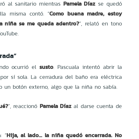
Pamela Díaz
ró al sanitario mientras
se quedó
Como buena madre, estoy
lla misma contó. “
la niña se me queda adentro?
”, relató en tono
ouTube.
rada”
susto
do ocurrió el
. Pascuala intentó abrir la
por sí sola. La cerradura del baño era eléctrica
o un botón externo, algo que la niña no sabía.
ué?
Pamela Díaz
”, reaccionó
al darse cuenta de
Hija, al lado… la niña quedó encerrada. No
: “