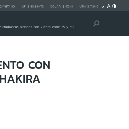
 CAYETANO
UF:
$ 40.844,79
DÓLAR:
$ 912,41
UTM:
$ 71.649
 chubascos aislados con viento entre 25 y 40
ENTO CON
SHAKIRA