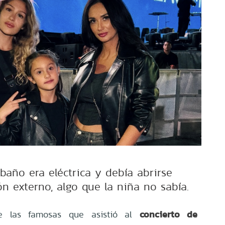
baño era eléctrica y debía abrirse
n externo, algo que la niña no sabía.
concierto de
 las famosas que asistió al