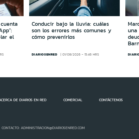
 cuenta
Conducir bajo la lluvia: cuáles
Marc
App":
son los errores más comunes y
una
lar el
cómo prevenirlos
deu
Bar
DIARIOSENRED
DIARI
HRS
01/08/2026 - 15:46 HRS
ACERCA DE DIARIOS EN RED
COMERCIAL
CONTÁCTENOS
- CONTACTO: ADMINISTRACION@DIARIOSENRED.COM