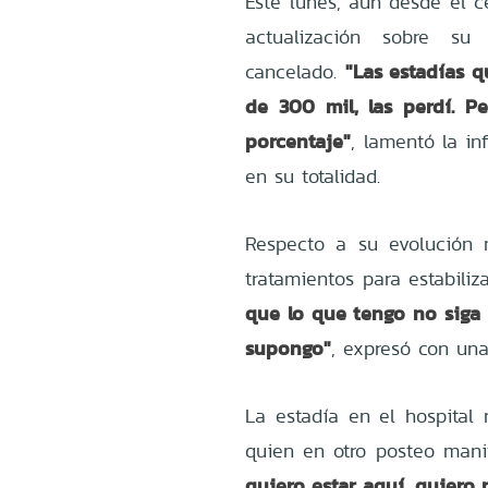
Este lunes, aún desde el c
actualización sobre su
"Las estadías q
cancelado.
de 300 mil, las perdí. P
porcentaje"
, lamentó la in
en su totalidad.
Respecto a su evolución 
tratamientos para estabiliz
que lo que tengo no siga
supongo"
, expresó con un
La estadía en el hospital 
quien en otro posteo manif
quiero estar aquí, quiero m