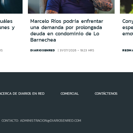
cuáles
Marcelo Ríos podría enfrentar
Cony
unes y
una demanda por prolongada
espe
deuda en condominio de Lo
emo
Barnechea
DIARIOSENRED
REDM
RS
31/07/2026 - 19:23 HRS
ACERCA DE DIARIOS EN RED
COMERCIAL
CONTÁCTENOS
- CONTACTO: ADMINISTRACION@DIARIOSENRED.COM