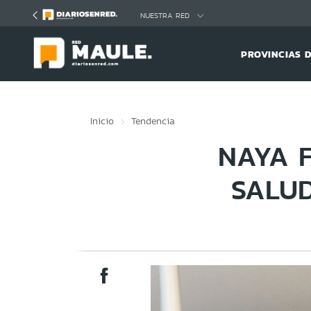
Click acá para ir directamente al contenido
NUESTRA RED
PROVINCIAS 
Inicio
Tendencia
NAYA F
SALUD