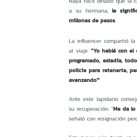
Naya Fácil detalló que la c
le signif
a su hermana,
millones de pesos
.
La influencer compartió l
"Yo hablé con el 
al viaje:
programado, estadía, todo'
policía para retenerte, pe
avanzando'"
.
Ante este lapidario conse
Me da lo 
su recuperación. "
señaló con resignación pero