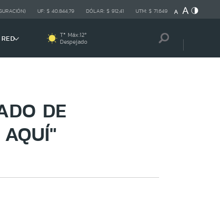
GURACIÓN)
UF:
$ 40.844,79
DÓLAR:
$ 912,41
UTM:
$ 71.649
Tª Máx:
12
º
 RED
Despejado
TADO DE
 AQUÍ"