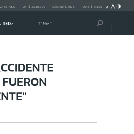
 CAYETANO
UF:
$ 40.844,79
DÓLAR:
$ 912,41
UTM:
$ 71.649
A RED
Tª Máx:
º
CCIDENTE
 FUERON
ENTE"