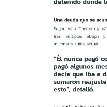
detenido donde lo
Una deuda que se acum
Según Vitta, Guerrero jam
tras múltiples rebajas 
millonaria suma actual.
“Él nunca pagó c
pagó algunos mes
decía que iba a d
sumaron reajuste
esto”, detalló.
La artista indicó que tras