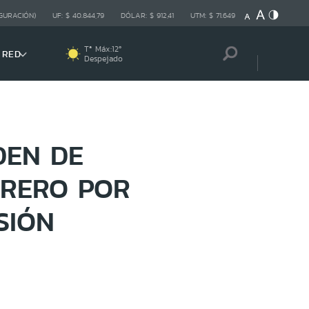
GURACIÓN)
UF:
$ 40.844,79
DÓLAR:
$ 912,41
UTM:
$ 71.649
Tª Máx:
12
º
 RED
Despejado
DEN DE
RRERO POR
SIÓN