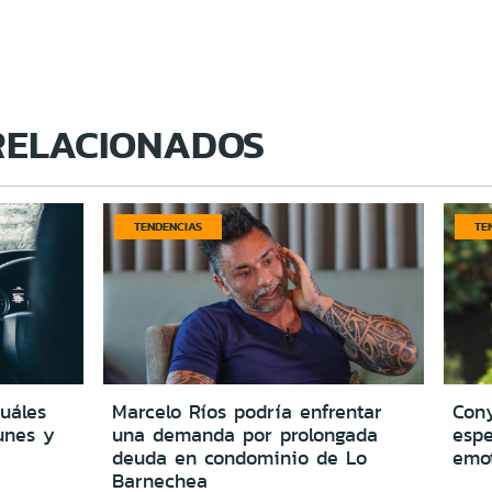
RELACIONADOS
TENDENCIAS
TE
cuáles
Marcelo Ríos podría enfrentar
Cony
unes y
una demanda por prolongada
espe
deuda en condominio de Lo
emo
Barnechea