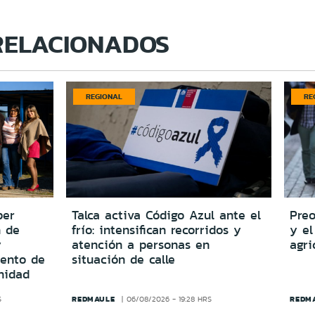
RELACIONADOS
REGIONAL
RE
per
Talca activa Código Azul ante el
Preo
n de
frío: intensifican recorridos y
y el
y
atención a personas en
agri
iento de
situación de calle
nidad
REDMAULE
REDM
S
06/08/2026 - 19:28 HRS