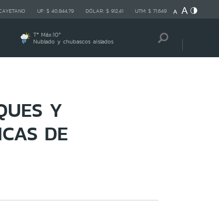
 CAYETANO
UF:
$ 40.844,79
DÓLAR:
$ 912,41
UTM:
$ 71.649
Tª Máx:
10
º
Nublado y chubascos aislados
QUES Y
ICAS DE