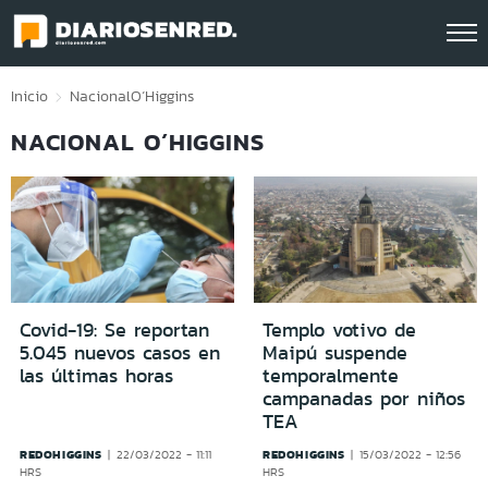
Click acá para ir directamente al contenido
Inicio
Nacional
O´Higgins
NACIONAL O´HIGGINS
Covid-19: Se reportan
Templo votivo de
5.045 nuevos casos en
Maipú suspende
las últimas horas
temporalmente
campanadas por niños
TEA
REDOHIGGINS
REDOHIGGINS
22/03/2022 - 11:11
15/03/2022 - 12:56
HRS
HRS