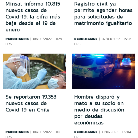
Minsal informa 10.815
Registro civil ya
nuevos casos de
permite agendar horas
Covid-19, la cifra más
para solicitudes de
baja desde el 19 de
matrimonio igualitario
enero
REDOHIGGINS
REDOHIGGINS
08/03/2022 - 11:29
07/03/2022 - 15:26
HRS
HRS
Se reportaron 19.353
Hombre disparó y
nuevos casos de
mató a su socio en
Covid-19 en Chile
medio de discusión
por deudas
económicas
REDOHIGGINS
REDOHIGGINS
06/03/2022 - 11:11
18/01/2022 - 09:04
HRS
HRS