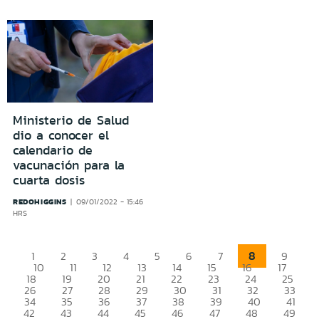
Ministerio de Salud
dio a conocer el
calendario de
vacunación para la
cuarta dosis
REDOHIGGINS
09/01/2022 - 15:46
HRS
8
1
2
3
4
5
6
7
9
10
11
12
13
14
15
16
17
18
19
20
21
22
23
24
25
26
27
28
29
30
31
32
33
34
35
36
37
38
39
40
41
42
43
44
45
46
47
48
49