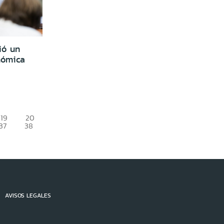
ió un
nómica
19
20
37
38
AVISOS LEGALES