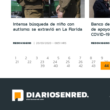
Intensa búsqueda de niño con
Banco de
autismo: se extravió en La Florida
de apoyo
COVID-19
REDOHIGGINS
REDOHIGGINS
20/03/2020 - 08:51 HRS
1
2
3
4
5
6
7
8
9
21
22
23
24
25
26
27
28
44
39
40
41
42
43