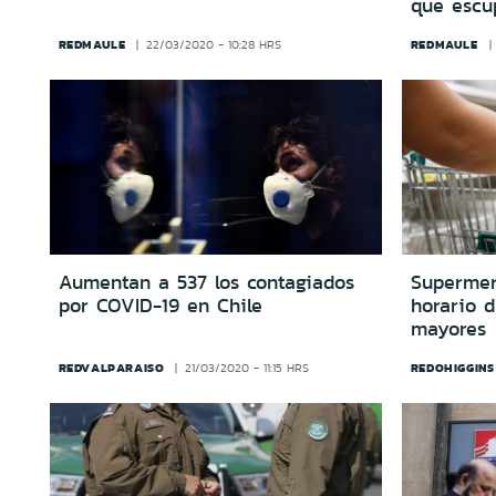
que escu
REDMAULE
REDMAULE
22/03/2020 - 10:28 HRS
Aumentan a 537 los contagiados
Supermer
por COVID-19 en Chile
horario d
mayores
REDVALPARAISO
REDOHIGGINS
21/03/2020 - 11:15 HRS