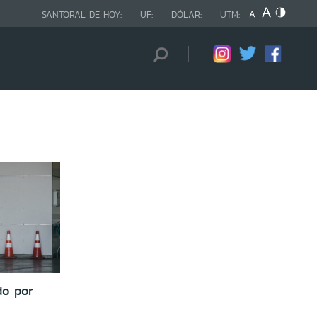
SANTORAL DE HOY:
UF:
DÓLAR:
UTM:
do por