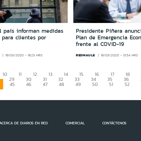
l país informan medidas
Presidente Piñera anunc
 para clientes por
Plan de Emergencia Eco
frente al COVID-19
REDMAULE
19/03/2020 - 18:23 HRS
19/03/2020 - 13:54 HRS
10
11
12
13
14
15
16
17
18
29
30
31
32
33
34
35
36
45
46
47
48
49
50
51
52
ACERCA DE DIARIOS EN RED
COMERCIAL
CONTÁCTENOS