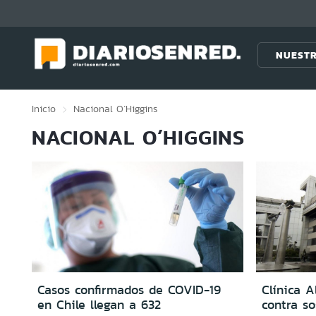
Click acá para ir directamente al contenido
NUESTR
Inicio
Nacional
O´Higgins
NACIONAL O´HIGGINS
Casos confirmados de COVID-19
Clínica A
en Chile llegan a 632
contra s