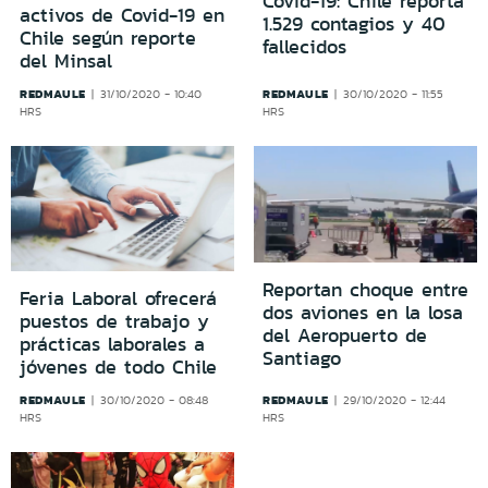
Covid-19: Chile reporta
activos de Covid-19 en
1.529 contagios y 40
Chile según reporte
fallecidos
del Minsal
REDMAULE
REDMAULE
31/10/2020 - 10:40
30/10/2020 - 11:55
HRS
HRS
Reportan choque entre
Feria Laboral ofrecerá
dos aviones en la losa
puestos de trabajo y
del Aeropuerto de
prácticas laborales a
Santiago
jóvenes de todo Chile
REDMAULE
REDMAULE
30/10/2020 - 08:48
29/10/2020 - 12:44
HRS
HRS