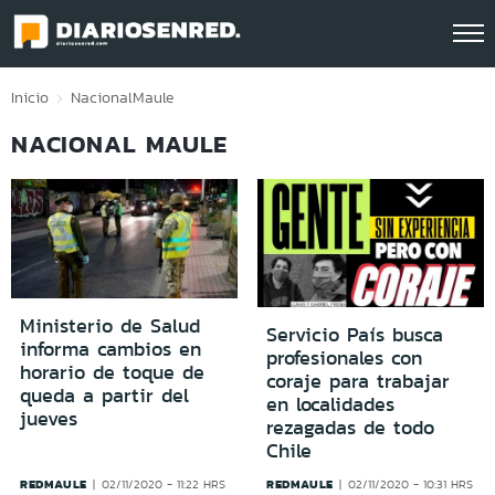
Click acá para ir directamente al contenido
Inicio
Nacional
Maule
NACIONAL MAULE
Ministerio de Salud
Servicio País busca
informa cambios en
profesionales con
horario de toque de
coraje para trabajar
queda a partir del
en localidades
jueves
rezagadas de todo
Chile
REDMAULE
REDMAULE
02/11/2020 - 11:22 HRS
02/11/2020 - 10:31 HRS