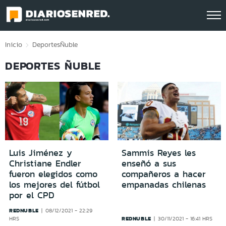
Click acá para ir directamente al contenido
Inicio
Deportes
Ñuble
DEPORTES ÑUBLE
Luis Jiménez y
Sammis Reyes les
Christiane Endler
enseñó a sus
fueron elegidos como
compañeros a hacer
los mejores del fútbol
empanadas chilenas
por el CPD
REDNUBLE
08/12/2021 - 22:29
REDNUBLE
HRS
30/11/2021 - 16:41 HRS