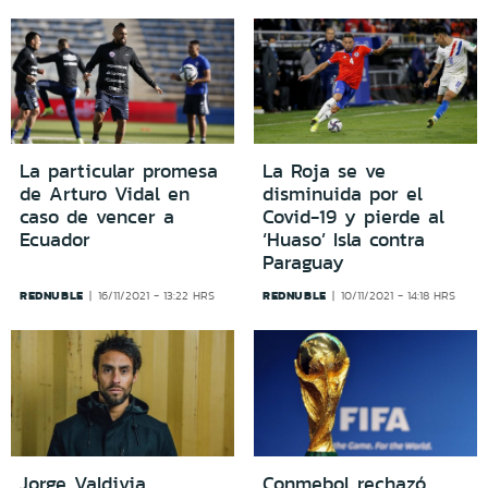
La particular promesa
La Roja se ve
de Arturo Vidal en
disminuida por el
caso de vencer a
Covid-19 y pierde al
Ecuador
‘Huaso’ Isla contra
Paraguay
REDNUBLE
REDNUBLE
16/11/2021 - 13:22 HRS
10/11/2021 - 14:18 HRS
Jorge Valdivia
Conmebol rechazó