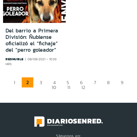
Del barrio a Primera
División: Ñublense
oficializó el “fichaje”
del “perro goleador”
REDNUBLE
08/09/2021 - 10:33
HRS
2
1
3
4
5
6
7
8
9
10
11
12
Síguenos en: