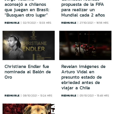
aconsejó a chilenos
propuesta de la FIFA
que juegan en Brasil:
para realizar un
“Busquen otro lugar”
Mundial cada 2 años
REDNUBLE
REDNUBLE
02/11/2021 - 13:33 HRS
27/10/2021 - 16:56 HRS
Christiane Endler fue
Revelan imágenes de
nominada al Balón de
Arturo Vidal en
Oro
presunto estado de
ebriedad antes de
viajar a Chile
REDNUBLE
REDNUBLE
08/10/2021 - 13:24 HRS
05/10/2021 - 15:49 HRS