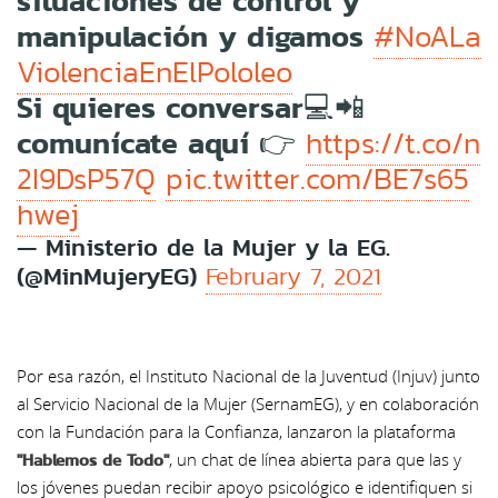
situaciones de control y
manipulación y digamos
#NoALa
ViolenciaEnElPololeo
Si quieres conversar💻📲
comunícate aquí 👉
https://t.co/n
2I9DsP57Q
pic.twitter.com/BE7s65
hwej
— Ministerio de la Mujer y la EG.
(@MinMujeryEG)
February 7, 2021
Por esa razón,
el Instituto Nacional de la Juventud (Injuv) junto
al Servicio Nacional de la Mujer (SernamEG), y en colaboración
con la Fundación para la Confianza, lanzaron la plataforma
"Hablemos de Todo"
, un chat de línea abierta para que las y
los jóvenes puedan recibir apoyo psicológico e identifiquen si