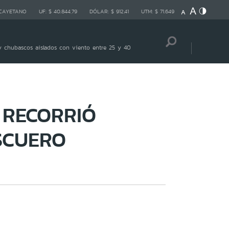
 CAYETANO
UF:
$ 40.844,79
DÓLAR:
$ 912,41
UTM:
$ 71.649
 chubascos aislados con viento entre 25 y 40
 RECORRIÓ
SCUERO