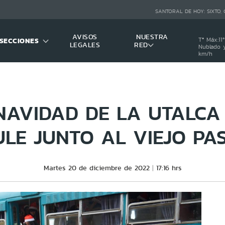
SANTORAL DE HOY:
SIXTO,
AVISOS
NUESTRA
SECCIONES
Tª Máx:
11
º
LEGALES
RED
Nublado y
km/h
NAVIDAD DE LA UTALCA
ULE JUNTO AL VIEJO PA
Martes 20 de diciembre de 2022
17:16 hrs