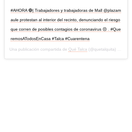
#AHORA 🔴| Trabajadores y trabajadoras de Mall @plazam
aule protestan al interior del recinto, denunciando el riesgo
que corren de posibles contagios de coronavirus 😣 . #Que
remosATodosEnCasa #Talca #Cuarentena
Una publicación compartida de
Qué Talca
(@quetalquita) el
18 Ma