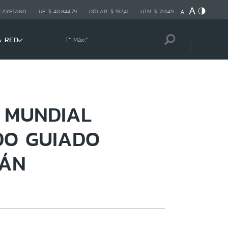
 CAYETANO
UF:
$ 40.844,79
DÓLAR:
$ 912,41
UTM:
$ 71.649
A RED
Tª Máx:
º
 MUNDIAL
DO GUIADO
RÁN