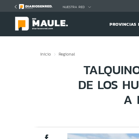
Click acá para ir directamente al contenido
NUESTRA RED
PROVINCIAS 
Inicio
Regional
TALQUIN
DE LOS H
A 