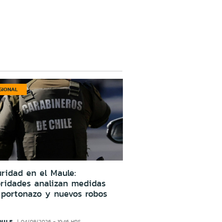
GIONAL
ridad en el Maule:
oridades analizan medidas
 portonazo y nuevos robos
AULE
04/08/2026 - 19:46 HRS