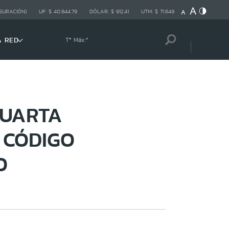
GURACIÓN)
UF:
$ 40.844,79
DÓLAR:
$ 912,41
UTM:
$ 71.649
A RED
Tª Máx:
º
CUARTA
 CÓDIGO
O