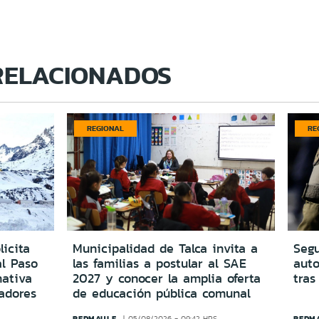
RELACIONADOS
REGIONAL
RE
icita
Municipalidad de Talca invita a
Segu
al Paso
las familias a postular al SAE
aut
ativa
2027 y conocer la amplia oferta
tras
adores
de educación pública comunal
REDMAULE
REDM
05/08/2026 - 09:42 HRS