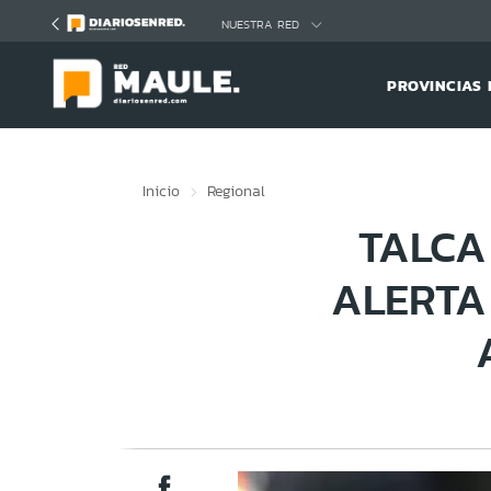
Click acá para ir directamente al contenido
NUESTRA RED
PROVINCIAS 
Inicio
Regional
TALCA
ALERTA