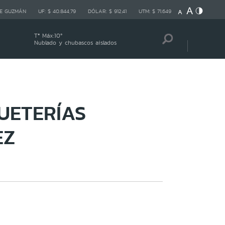
E GUZMÁN
UF:
$ 40.844,79
DÓLAR:
$ 912,41
UTM:
$ 71.649
Tª Máx:
10
º
Nublado y chubascos aislados
GUETERÍAS
EZ