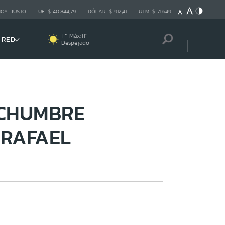
HOY:
JUSTO
UF:
$ 40.844,79
DÓLAR:
$ 912,41
UTM:
$ 71.649
Tª Máx:
11
º
 RED
Despejado
ECHUMBRE
 RAFAEL