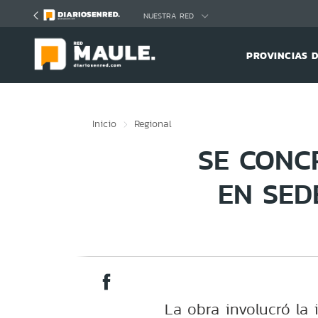
Click acá para ir directamente al contenido
NUESTRA RED
PROVINCIAS 
Inicio
Regional
SE CONC
EN SED
La obra involucró la