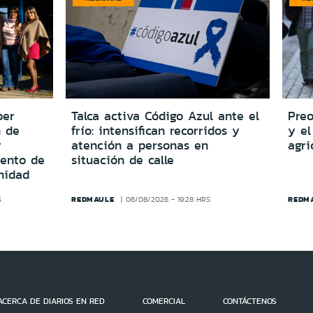
per
Talca activa Código Azul ante el
Preo
n de
frío: intensifican recorridos y
y el
y
atención a personas en
agri
iento de
situación de calle
nidad
REDMAULE
REDM
S
06/08/2026 - 19:28 HRS
ACERCA DE DIARIOS EN RED
COMERCIAL
CONTÁCTENOS