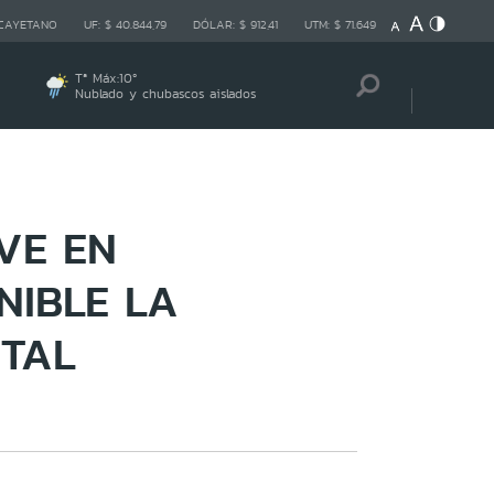
 CAYETANO
UF:
$ 40.844,79
DÓLAR:
$ 912,41
UTM:
$ 71.649
Tª Máx:
10
º
Nublado y chubascos aislados
VE EN
NIBLE LA
ITAL