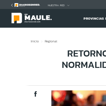
Click acá para ir directamente al contenido
NUESTRA RED
PROVINCIAS 
Inicio
Regional
RETORNO
NORMALID