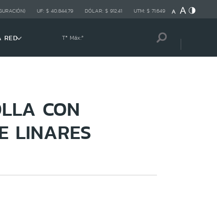
GURACIÓN)
UF:
$ 40.844,79
DÓLAR:
$ 912,41
UTM:
$ 71.649
A RED
Tª Máx:
º
OLLA CON
E LINARES