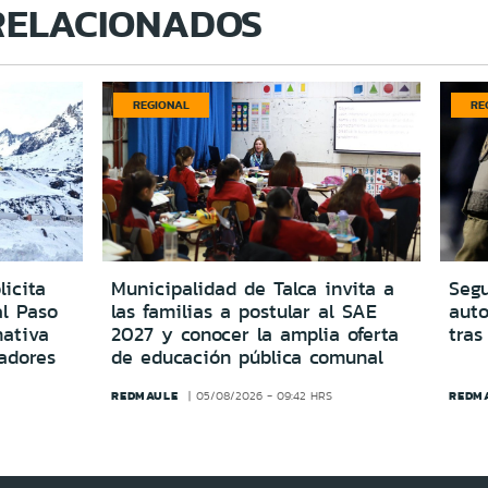
RELACIONADOS
REGIONAL
RE
icita
Municipalidad de Talca invita a
Segu
al Paso
las familias a postular al SAE
aut
ativa
2027 y conocer la amplia oferta
tras
adores
de educación pública comunal
REDMAULE
REDM
05/08/2026 - 09:42 HRS