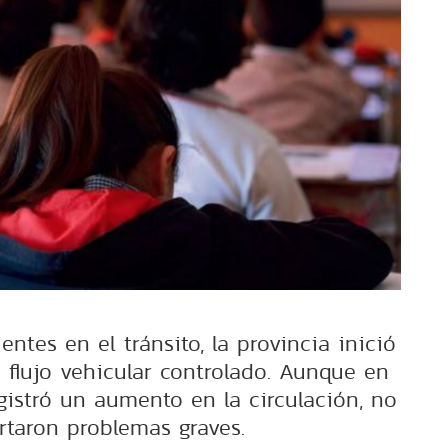
ntes en el tránsito, la provincia inició
 flujo vehicular controlado. Aunque en
gistró un aumento en la circulación, no
rtaron problemas graves.