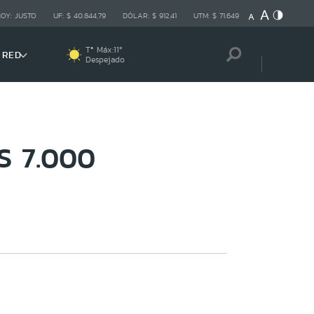
HOY:
JUSTO
UF:
$ 40.844,79
DÓLAR:
$ 912,41
UTM:
$ 71.649
Tª Máx:
11
º
 RED
Despejado
S 7.000