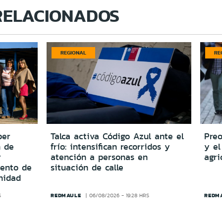
RELACIONADOS
REGIONAL
RE
per
Talca activa Código Azul ante el
Preo
n de
frío: intensifican recorridos y
y el
y
atención a personas en
agri
iento de
situación de calle
nidad
REDMAULE
REDM
S
06/08/2026 - 19:28 HRS