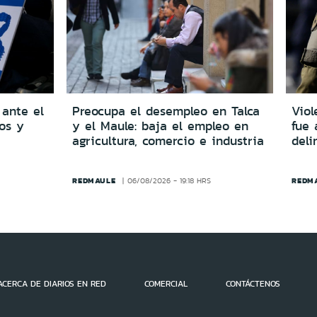
 ante el
Preocupa el desempleo en Talca
Viol
dos y
y el Maule: baja el empleo en
fue 
agricultura, comercio e industria
del
REDMAULE
REDM
06/08/2026 - 19:18 HRS
ACERCA DE DIARIOS EN RED
COMERCIAL
CONTÁCTENOS