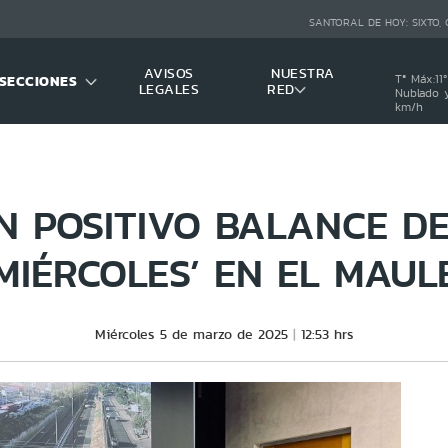
SANTORAL DE HOY:
SIXTO,
AVISOS
NUESTRA
SECCIONES
Tª Máx:
11
º
LEGALES
RED
Nublado y
km/h
N POSITIVO BALANCE DE
MIÉRCOLES’ EN EL MAUL
Miércoles 5 de marzo de 2025
12:53 hrs