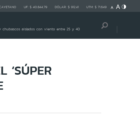
 CAYETANO
UF:
$ 40.844,79
DÓLAR:
$ 912,41
UTM:
$ 71.649
 chubascos aislados con viento entre 25 y 40
L ‘SÚPER
E