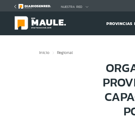
Click acá para ir directamente al contenido
NUESTRA RED
PROVINCIAS 
Inicio
Regional
ORGA
PROVI
CAPA
P