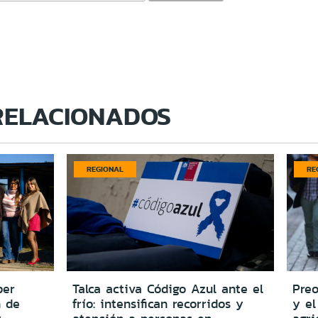
RELACIONADOS
REGIONAL
RE
per
Talca activa Código Azul ante el
Preo
n de
frío: intensifican recorridos y
y el