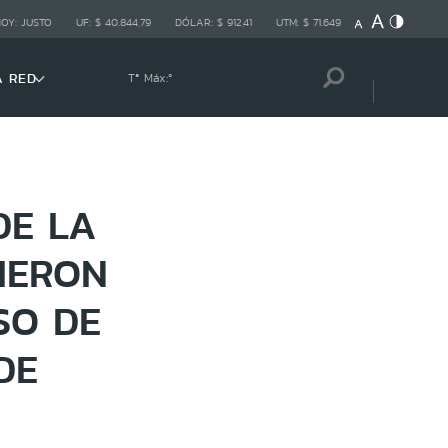
HOY:
JUSTO
UF:
$ 40.844,79
DÓLAR:
$ 912,41
UTM:
$ 71.649
A RED
Tª Máx:
º
DE LA
BIERON
SO DE
DE