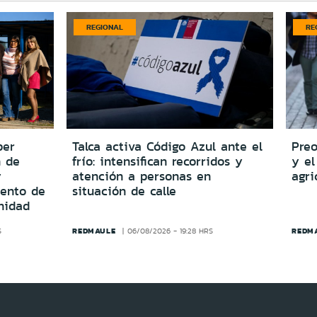
REGIONAL
RE
per
Talca activa Código Azul ante el
Preo
n de
frío: intensifican recorridos y
y el
y
atención a personas en
agri
iento de
situación de calle
nidad
REDMAULE
REDM
S
06/08/2026 - 19:28 HRS