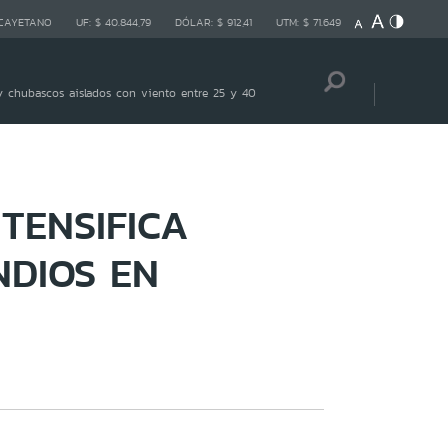
 CAYETANO
UF:
$ 40.844,79
DÓLAR:
$ 912,41
UTM:
$ 71.649
 chubascos aislados con viento entre 25 y 40
TENSIFICA
NDIOS EN