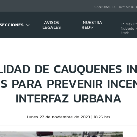
SANTORAL DE HOY:
SIXTO,
AVISOS
NUESTRA
SECCIONES
Tª Máx:
11
º
LEGALES
RED
Nublado y
km/h
LIDAD DE CAUQUENES IN
S PARA PREVENIR INCE
INTERFAZ URBANA
Lunes 27 de noviembre de 2023
18:25 hrs