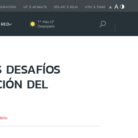
GURACIÓN)
UF:
$ 40.844,79
DÓLAR:
$ 912,41
UTM:
$ 71.649
Tª Máx:
12
º
 RED
Despejado
 DESAFÍOS
IÓN DEL
ieto