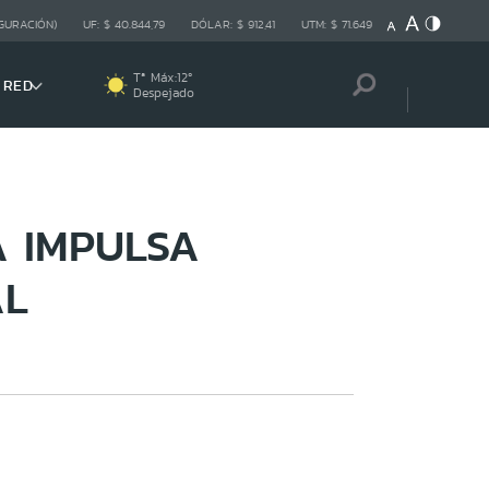
GURACIÓN)
UF:
$ 40.844,79
DÓLAR:
$ 912,41
UTM:
$ 71.649
Tª Máx:
12
º
 RED
Despejado
A IMPULSA
AL