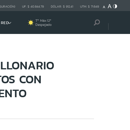
GURACIÓN)
UF:
$ 40.844,79
DÓLAR:
$ 912,41
UTM:
$ 71.649
Tª Máx:
12
º
 RED
Despejado
ILLONARIO
TOS CON
IENTO