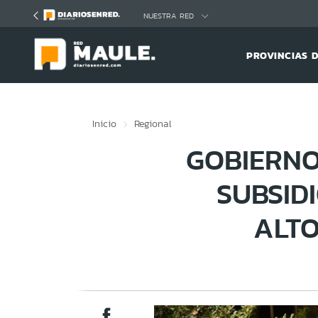
Click acá para ir directamente al contenido
NUESTRA RED
PROVINCIAS 
Inicio
Regional
GOBIERNO
SUBSID
ALTO