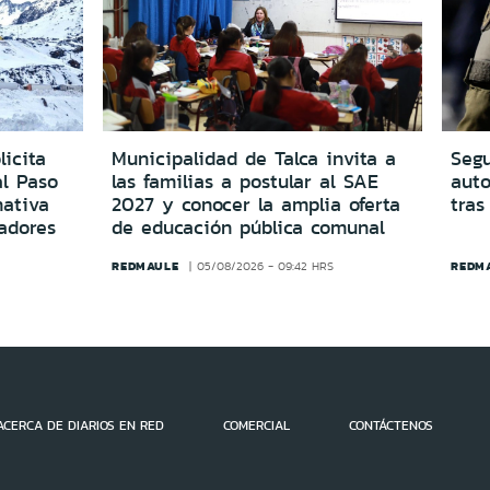
icita
Municipalidad de Talca invita a
Segu
al Paso
las familias a postular al SAE
aut
ativa
2027 y conocer la amplia oferta
tras
adores
de educación pública comunal
REDMAULE
REDM
05/08/2026 - 09:42 HRS
ACERCA DE DIARIOS EN RED
COMERCIAL
CONTÁCTENOS