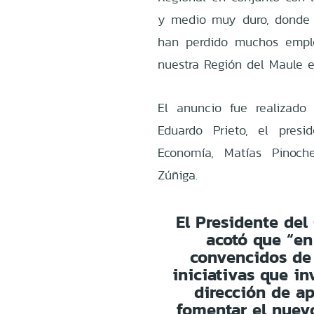
y medio muy duro, donde 
han perdido muchos emple
nuestra Región del Maule es
El anuncio fue realizado
Eduardo Prieto, el presi
Economía, Matías Pinoch
Zúñiga.
El Presidente del
acotó que “en
convencidos de
iniciativas que i
dirección de a
fomentar el nuev