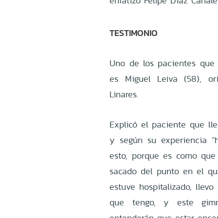
enfatizó Felipe Díaz Canale
TESTIMONIO
Uno de los pacientes que 
es Miguel Leiva (58), o
Linares.
Explicó el paciente que ll
y según su experiencia “
esto, porque es como que
sacado del punto en el qu
estuve hospitalizado, llev
que tengo, y este gim
entenderán que estar encer