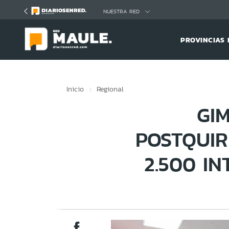
Click acá para ir directamente al contenido
NUESTRA RED
PROVINCIAS 
Inicio
Regional
GI
POSTQUIR
2.500 I