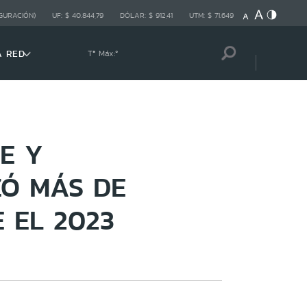
GURACIÓN)
UF:
$ 40.844,79
DÓLAR:
$ 912,41
UTM:
$ 71.649
A RED
Tª Máx:
º
E Y
ZÓ MÁS DE
 EL 2023