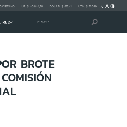
 CAYETANO
UF:
$ 40.844,79
DÓLAR:
$ 912,41
UTM:
$ 71.649
A RED
Tª Máx:
º
POR BROTE
 COMISIÓN
NAL