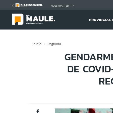
Click acá para ir directamente al contenido
NUESTRA RED
PROVINCIAS 
Inicio
Regional
GENDARME
DE COVID
RE