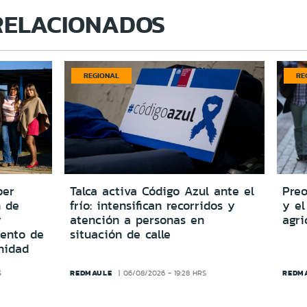
RELACIONADOS
REGIONAL
RE
per
Talca activa Código Azul ante el
Preo
n de
frío: intensifican recorridos y
y el
y
atención a personas en
agri
iento de
situación de calle
nidad
REDMAULE
REDM
S
06/08/2026 - 19:28 HRS