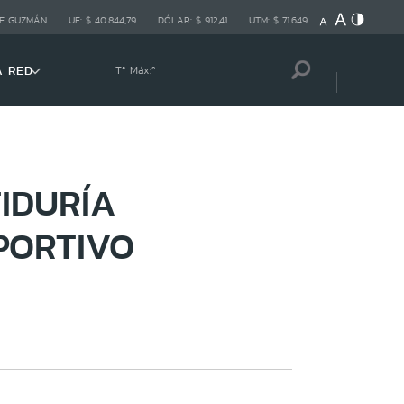
E GUZMÁN
UF:
$ 40.844,79
DÓLAR:
$ 912,41
UTM:
$ 71.649
A RED
Tª Máx:
º
IDURÍA
PORTIVO