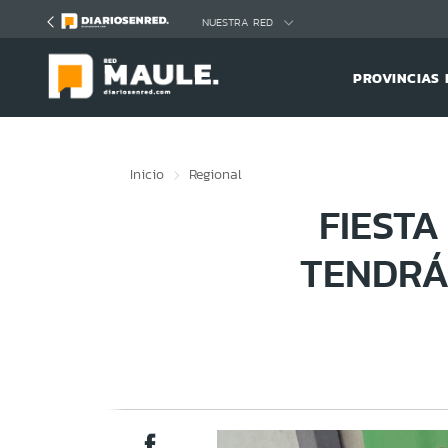
Click acá para ir directamente al contenido
NUESTRA RED
PROVINCIAS 
Inicio
Regional
FIEST
TENDRÁ