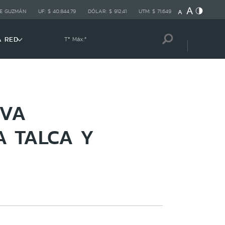
E GUZMÁN
UF:
$ 40.844,79
DÓLAR:
$ 912,41
UTM:
$ 71.649
A RED
Tª Máx:
º
EVA
A TALCA Y