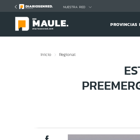
Click acá para ir directamente al contenido
NUESTRA RED
PROVINCIAS 
Inicio
Regional
ES
PREEMERG