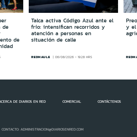
per
Talca activa Código Azul ante el
Preo
n de
frío: intensifican recorridos y
y el
y
atención a personas en
agri
iento de
situación de calle
nidad
REDMAULE
REDM
S
06/08/2026 - 19:28 HRS
ACERCA DE DIARIOS EN RED
COMERCIAL
CONTÁCTENOS
- CONTACTO: ADMINISTRACION@DIARIOSENRED.COM