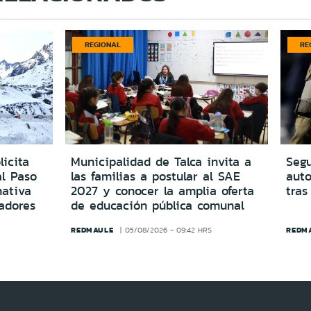
REGIONAL
RE
icita
Municipalidad de Talca invita a
Segu
al Paso
las familias a postular al SAE
aut
ativa
2027 y conocer la amplia oferta
tras
adores
de educación pública comunal
REDMAULE
REDM
05/08/2026 - 09:42 HRS