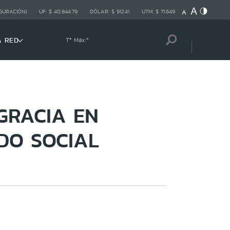
GURACIÓN)
UF:
$ 40.844,79
DÓLAR:
$ 912,41
UTM:
$ 71.649
A RED
Tª Máx:
º
GRACIA EN
IDO SOCIAL