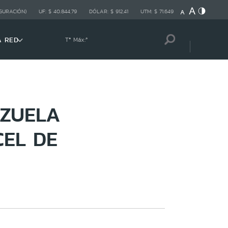
GURACIÓN)
UF:
$ 40.844,79
DÓLAR:
$ 912,41
UTM:
$ 71.649
A RED
Tª Máx:
º
NZUELA
CEL DE