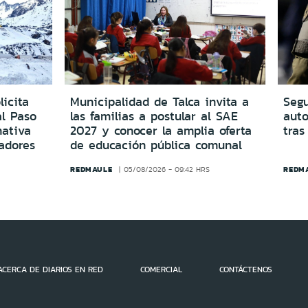
icita
Municipalidad de Talca invita a
Segu
al Paso
las familias a postular al SAE
aut
ativa
2027 y conocer la amplia oferta
tras
adores
de educación pública comunal
REDMAULE
REDM
05/08/2026 - 09:42 HRS
ACERCA DE DIARIOS EN RED
COMERCIAL
CONTÁCTENOS