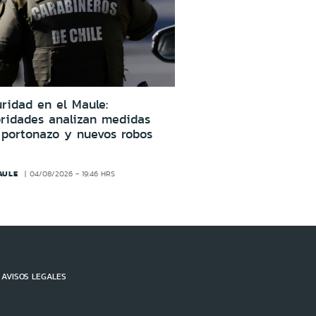
ridad en el Maule:
oridades analizan medidas
 portonazo y nuevos robos
AULE
04/08/2026 - 19:46 HRS
AVISOS LEGALES