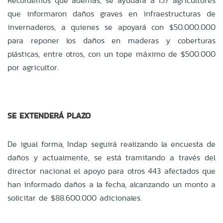
Recordemos que además, se ayudar
á
a 157 agricultores
que informaron da
ñ
os graves en infraestructuras de
invernaderos, a quienes se apoyar
á
con $50.000.000
para reponer los da
ñ
os en maderas y coberturas
pl
á
sticas, entre otros, con un tope m
á
ximo de $500.000
por agricultor.
SE EXTENDERÁ PLAZO
De igual forma, Indap seguirá realizando la encuesta de
da
ñ
os y actualmente, se est
á
tramitando a trav
é
s del
director nacional el apoyo para otros 443 afectados que
han informado da
ñ
os a la fecha, alcanzando un monto a
solicitar de $88.600.000 adicionales.