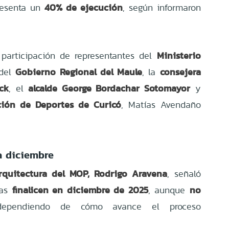
40% de ejecución
resenta un
, según informaron
Ministerio
 participación de representantes del
Gobierno Regional del Maule
consejera
 del
, la
ck
alcalde George Bordachar Sotomayor
, el
y
ción de Deportes de Curicó
, Matías Avendaño
a diciembre
Arquitectura del MOP, Rodrigo Aravena
, señaló
finalicen en diciembre de 2025
no
ras
, aunque
pendiendo de cómo avance el proceso