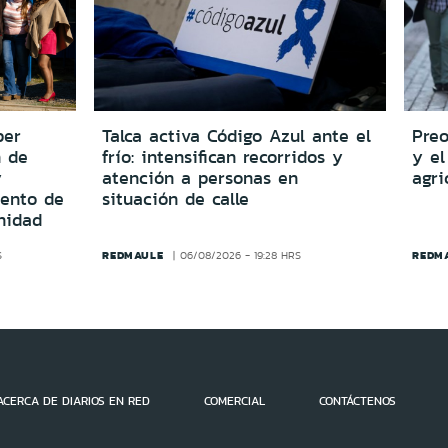
per
Talca activa Código Azul ante el
Preo
n de
frío: intensifican recorridos y
y el
y
atención a personas en
agri
iento de
situación de calle
nidad
REDMAULE
REDM
S
06/08/2026 - 19:28 HRS
ACERCA DE DIARIOS EN RED
COMERCIAL
CONTÁCTENOS