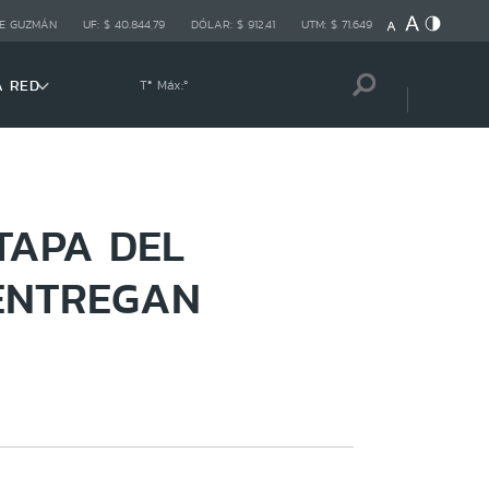
E GUZMÁN
UF:
$ 40.844,79
DÓLAR:
$ 912,41
UTM:
$ 71.649
A RED
Tª Máx:
º
TAPA DEL
 ENTREGAN