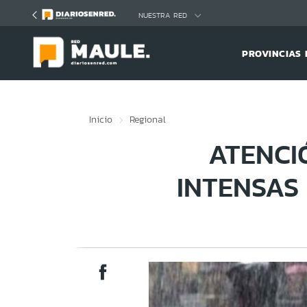
Click acá para ir directamente al contenido
NUESTRA RED
PROVINCIAS 
Inicio
Regional
ATENCI
INTENSAS