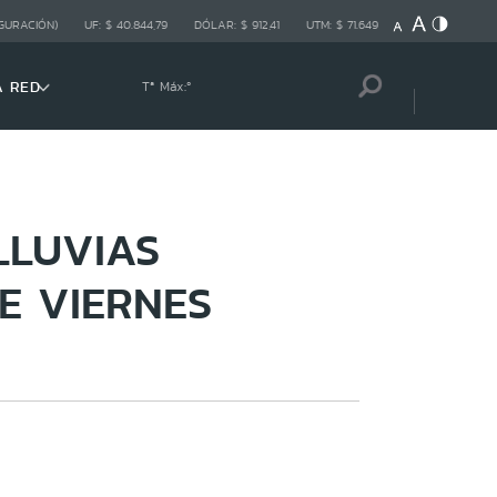
GURACIÓN)
UF:
$ 40.844,79
DÓLAR:
$ 912,41
UTM:
$ 71.649
A RED
Tª Máx:
º
LLUVIAS
E VIERNES