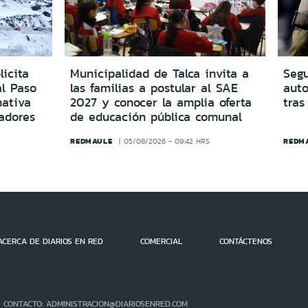
icita
Municipalidad de Talca invita a
Segu
al Paso
las familias a postular al SAE
aut
ativa
2027 y conocer la amplia oferta
tras
adores
de educación pública comunal
REDMAULE
REDM
05/08/2026 - 09:42 HRS
ACERCA DE DIARIOS EN RED
COMERCIAL
CONTÁCTENOS
- CONTACTO: ADMINISTRACION@DIARIOSENRED.COM