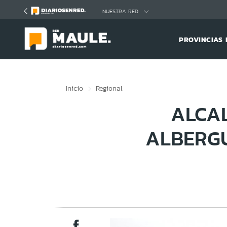
Click acá para ir directamente al contenido
NUESTRA RED
PROVINCIAS 
Inicio
Regional
ALCAL
ALBERG