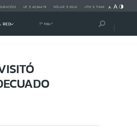
GURACIÓN)
UF:
$ 40.844,79
DÓLAR:
$ 912,41
UTM:
$ 71.649
A RED
Tª Máx:
º
VISITÓ
DECUADO