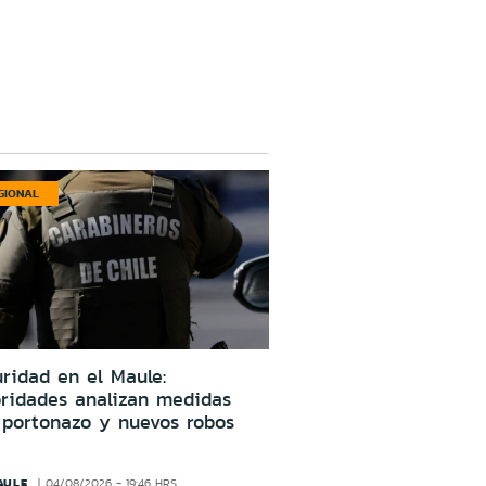
GIONAL
ridad en el Maule:
oridades analizan medidas
 portonazo y nuevos robos
AULE
04/08/2026 - 19:46 HRS