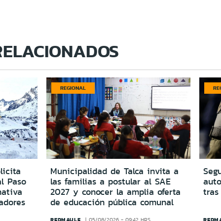
RELACIONADOS
REGIONAL
RE
icita
Municipalidad de Talca invita a
Segu
al Paso
las familias a postular al SAE
aut
ativa
2027 y conocer la amplia oferta
tras
adores
de educación pública comunal
REDMAULE
REDM
05/08/2026 - 09:42 HRS