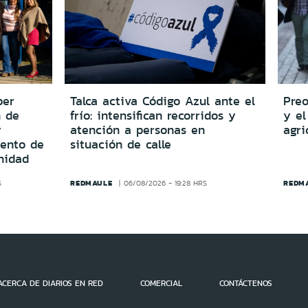
per
Talca activa Código Azul ante el
Preo
n de
frío: intensifican recorridos y
y el
y
atención a personas en
agri
iento de
situación de calle
nidad
REDMAULE
REDM
S
06/08/2026 - 19:28 HRS
ACERCA DE DIARIOS EN RED
COMERCIAL
CONTÁCTENOS