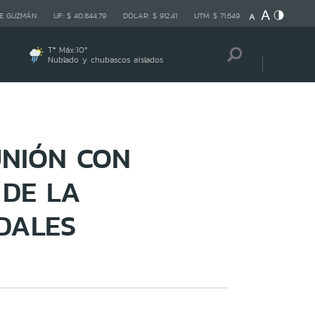
E GUZMÁN
UF:
$ 40.844,79
DÓLAR:
$ 912,41
UTM:
$ 71.649
Tª Máx:
10
º
Nublado y chubascos aislados
UNIÓN CON
 DE LA
DALES