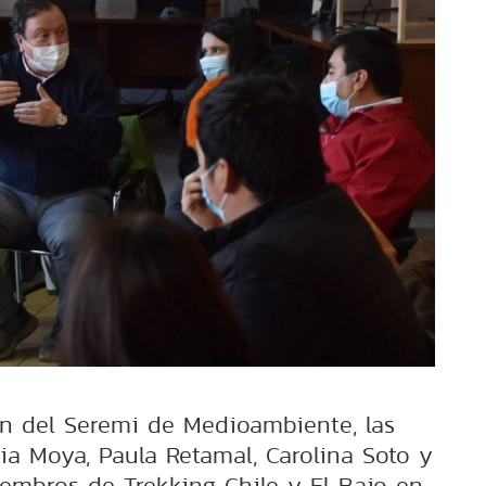
ón del Seremi de Medioambiente, las
ia Moya, Paula Retamal, Carolina Soto y
miembros de Trekking Chile y El Bajo en