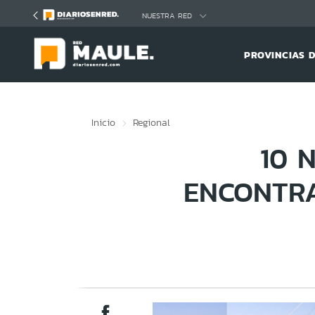
Click acá para ir directamente al contenido
NUESTRA RED
PROVINCIAS 
Inicio
Regional
10 
ENCONTRA