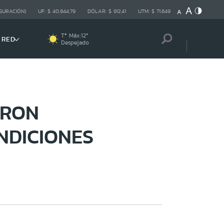
GURACIÓN)
UF:
$ 40.844,79
DÓLAR:
$ 912,41
UTM:
$ 71.649
Tª Máx:
12
º
 RED
Despejado
ERON
NDICIONES