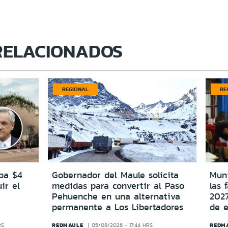
RELACIONADOS
REGIONAL
RE
ba $4
Gobernador del Maule solicita
Muni
ir el
medidas para convertir al Paso
las 
Pehuenche en una alternativa
2027
permanente a Los Libertadores
de 
REDMAULE
REDM
RS
05/08/2026 - 17:44 HRS