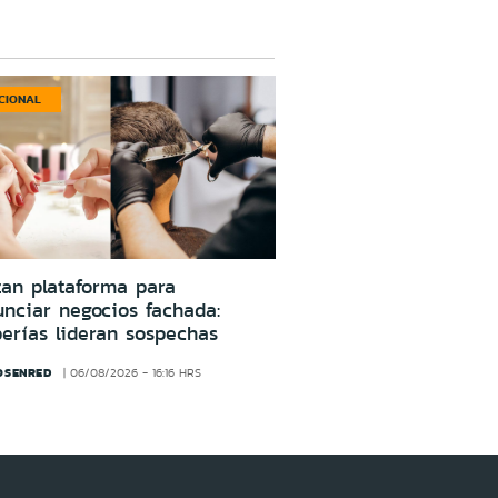
CIONAL
an plataforma para
nciar negocios fachada:
erías lideran sospechas
OSENRED
06/08/2026 - 16:16 HRS