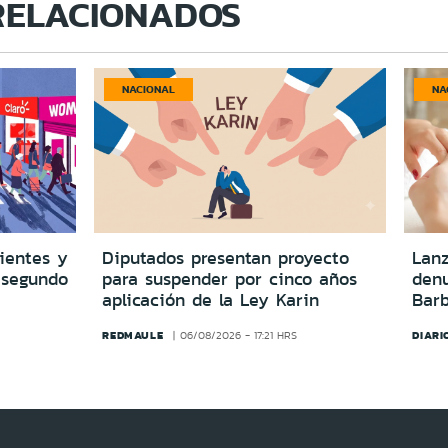
RELACIONADOS
NACIONAL
NA
lientes y
Diputados presentan proyecto
Lanz
 segundo
para suspender por cinco años
denu
aplicación de la Ley Karin
Barb
REDMAULE
DIARI
06/08/2026 - 17:21 HRS