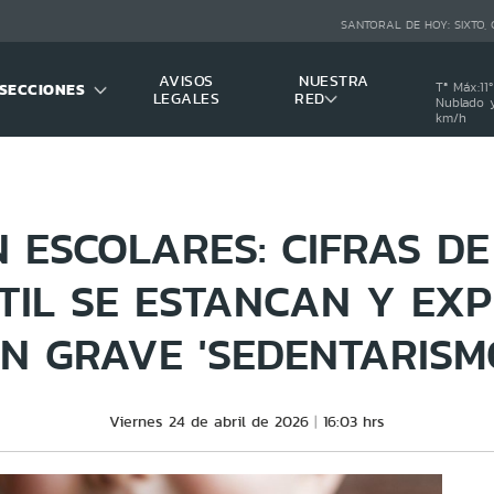
SANTORAL DE HOY:
SIXTO,
AVISOS
NUESTRA
SECCIONES
Tª Máx:
11
º
LEGALES
RED
Nublado y
km/h
 ESCOLARES: CIFRAS D
TIL SE ESTANCAN Y EX
N GRAVE 'SEDENTARISMO
Viernes 24 de abril de 2026
16:03 hrs