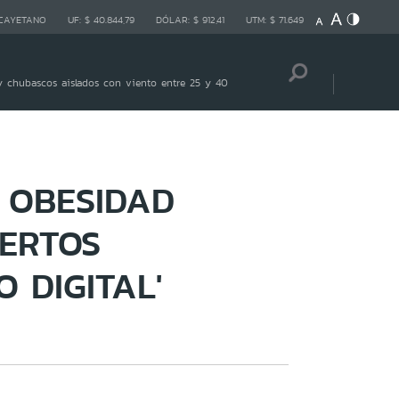
 CAYETANO
UF:
$ 40.844,79
DÓLAR:
$ 912,41
UTM:
$ 71.649
 chubascos aislados con viento entre 25 y 40
E OBESIDAD
PERTOS
 DIGITAL'