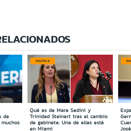
RELACIONADOS
POLÍTICA
PO
Qué es de Mara Sedini y
Expe
s de
Trinidad Steinert tras el cambio
Ger
o muchos
de gabinete: Una de ellas está
Cuen
en Miami
José