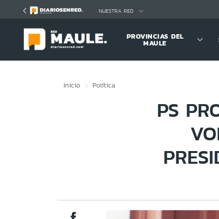
Click acá para ir directamente al contenido
NUESTRA RED
PROVINCIAS DEL
MAULE
Inicio
Política
PS PR
VO
PRESI