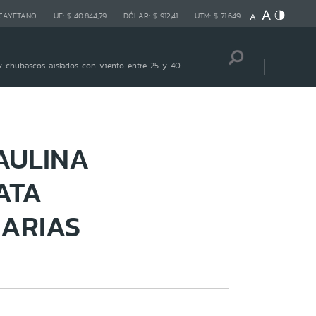
 CAYETANO
UF:
$ 40.844,79
DÓLAR:
$ 912,41
UTM:
$ 71.649
 chubascos aislados con viento entre 25 y 40
AULINA
ATA
MARIAS