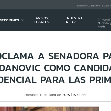
SANTORAL DE HOY:
SIXTO,
AVISOS
NUESTRA
SECCIONES
Tª Máx:
11
º
LEGALES
RED
Nublado y
km/h
OCLAMA A SENADORA P
DANOVIC COMO CANDID
DENCIAL PARA LAS PRI
Domingo 13 de abril de 2025
15:42 hrs