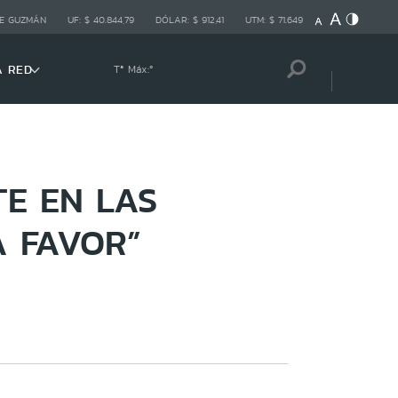
E GUZMÁN
UF:
$ 40.844,79
DÓLAR:
$ 912,41
UTM:
$ 71.649
A RED
Tª Máx:
º
E EN LAS
A FAVOR”