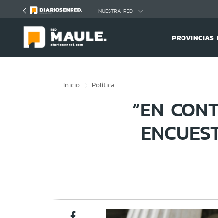
Click acá para ir directamente al contenido
NUESTRA RED
PROVINCIAS 
Inicio
Política
“EN CON
ENCUEST