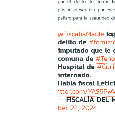
por el delito de homicid
prisión preventiva, por es
peligro para la seguridad d
log
@FiscaliaMaule
delito de
#femici
imputado que le d
comuna de
#Ten
Hospital de
#Curi
internado.
Habla fiscal Letici
itter.com/YAS9Pw
— FISCALÍA DEL 
ber 22, 2024