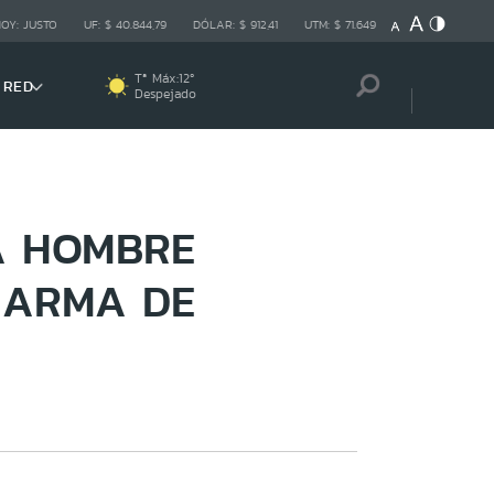
HOY:
JUSTO
UF:
$ 40.844,79
DÓLAR:
$ 912,41
UTM:
$ 71.649
Tª Máx:
12
º
 RED
Despejado
A HOMBRE
 ARMA DE