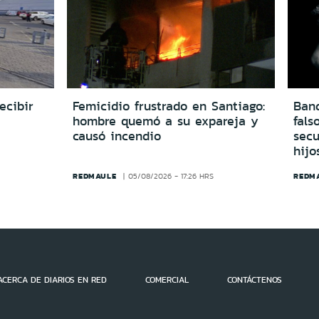
ecibir
Femicidio frustrado en Santiago:
Ban
hombre quemó a su expareja y
fals
causó incendio
secu
hijo
REDMAULE
REDM
05/08/2026 - 17:26 HRS
ACERCA DE DIARIOS EN RED
COMERCIAL
CONTÁCTENOS