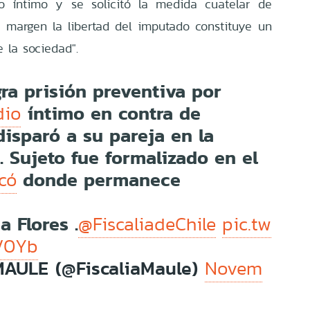
io íntimo y se solicitó la medida cuatelar de
te margen la libertad del imputado constituye un
e la sociedad".
ra prisión preventiva por
íntimo en contra de
dio
isparó a su pareja en la
. Sujeto fue formalizado en el
o
donde permanece
có
a Flores .
@FiscaliadeChile
pic.tw
V0Yb
MAULE (@FiscaliaMaule)
Novem