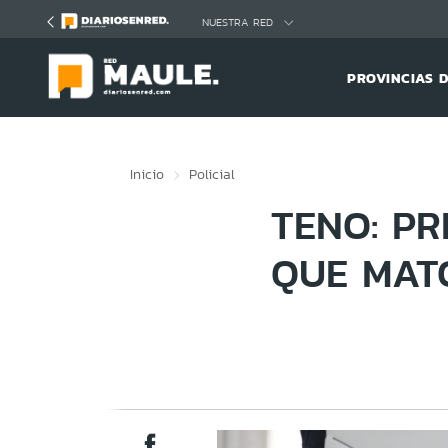
Click acá para ir directamente al contenido
NUESTRA RED
PROVINCIAS 
Inicio
Policial
TENO: P
QUE MAT