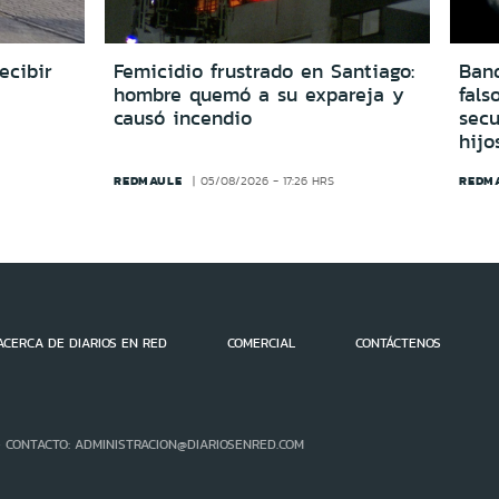
ecibir
Femicidio frustrado en Santiago:
Ban
hombre quemó a su expareja y
fals
causó incendio
secu
hijo
REDMAULE
REDM
05/08/2026 - 17:26 HRS
ACERCA DE DIARIOS EN RED
COMERCIAL
CONTÁCTENOS
- CONTACTO: ADMINISTRACION@DIARIOSENRED.COM