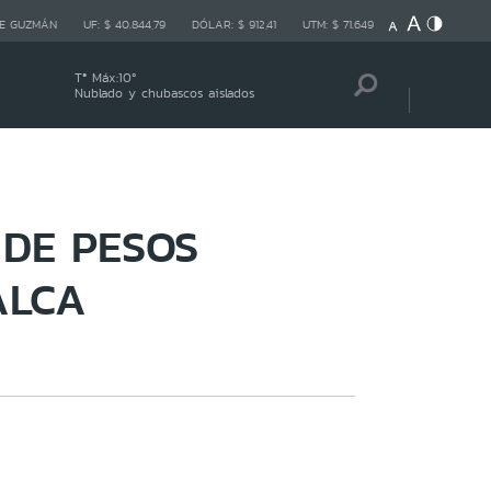
E GUZMÁN
UF:
$ 40.844,79
DÓLAR:
$ 912,41
UTM:
$ 71.649
Tª Máx:
10
º
Nublado y chubascos aislados
 DE PESOS
ALCA