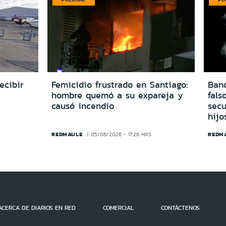
ecibir
Femicidio frustrado en Santiago:
Ban
hombre quemó a su expareja y
fals
causó incendio
secu
hijo
REDMAULE
REDM
05/08/2026 - 17:26 HRS
ACERCA DE DIARIOS EN RED
COMERCIAL
CONTÁCTENOS